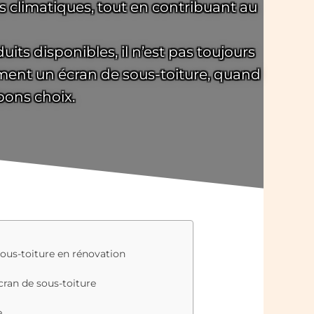
s climatiques, tout en contribuant au
uits disponibles, il n’est pas toujours
lement un écran de sous-toiture, quand
bons choix.
 sous-toiture en rénovation
cran de sous-toiture
e