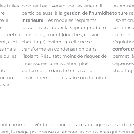
es tuiles
bloquer l’eau venant de l’extérieur. Il
les entrée
ure
participe aussi à la
gestion de l’humidité
toiture
ren
e, il
intérieure
. Les modèles respirants
l’isolatio
ge
laissent s’échapper la vapeur produite
confinée e
e pénétrer
dans le logement (douches, cuisine,
combles c
nt, c’est
chauffage), évitant qu’elle ne se
régulatio
les mais
transforme en condensation dans
confort 
 ou les
l’isolant. Résultat : moins de risques de
permet, à
moisissures, une isolation plus
dépenses 
pté
performante dans le temps et un
chauffage 
ructure
environnement plus sain sous la toiture.
 vie.
out comme un véritable bouclier face aux agressions extérieur
 vent, la neige poudreuse ou encore les poussières qui pourraie