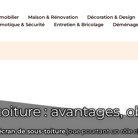
mobilier
Maison & Rénovation
Décoration & Design
motique & Sécurité
Entretien & Bricolage
Déménagem
oiture : avantages, o
écran de sous-toiture
joue pourtant un rôle cl