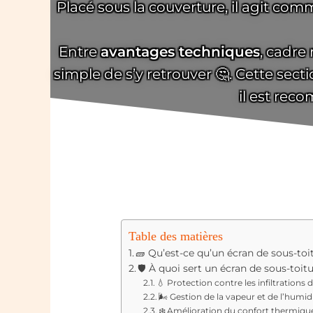
Placé sous la couverture, il agit co
Entre
avantages techniques
, cadre 
simple de s’y retrouver 🤔. Cette sec
il est rec
Table des matières
🧱 Qu’est-ce qu’un écran de sous-toi
🛡️ À quoi sert un écran de sous-toit
💧 Protection contre les infiltrations 
🌬️ Gestion de la vapeur et de l’humid
❄️ Amélioration du confort thermiqu