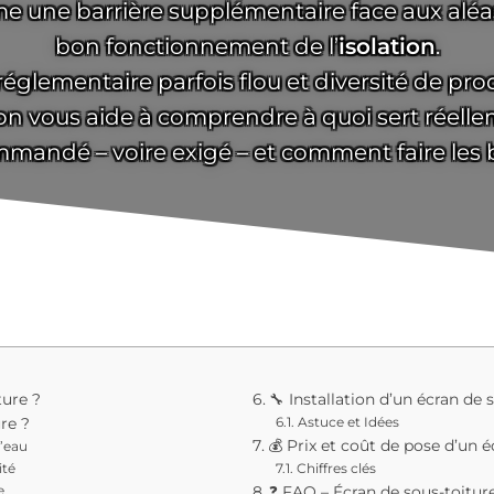
mme une barrière supplémentaire face aux aléa
bon fonctionnement de l’
isolation
.
réglementaire parfois flou et diversité de prod
tion vous aide à comprendre à quoi sert réel
ommandé – voire exigé – et comment faire les 
ture ?
🔧 Installation d’un écran de
Astuce et Idées
ure ?
💰 Prix et coût de pose d’un é
d’eau
ité
Chiffres clés
e
❓ FAQ – Écran de sous-toitur