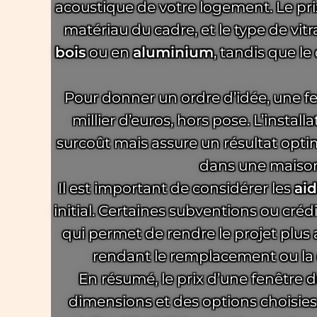
acoustique de votre logement. Le prix
matériau du cadre, et le type de vit
bois
ou en
aluminium
, tandis que l
Pour donner un ordre d’idée, une fe
millier d’euros, hors pose. L’install
surcoût mais assure un résultat opt
dans une maison
Il est important de considérer les
aid
initial. Certaines subventions ou créd
qui permet de rendre le projet plus 
rendant le remplacement ou la 
En résumé, le prix d’une fenêtre 
dimensions et des options choisies. 