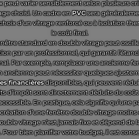
 peut varier sensiblement selon plusieurs critè
rage choisi. Un cadre en
PVC
sera généraleme
e choix d’un vitrage renforcé ou à isolation 
le coût final.
nêtre standard en double vitrage peut oscill
ation par un professionnel, qui garantit l’étan
imal. Par exemple, remplacer une ancienne f
 ancienne peut nécessiter quelques ajustem
es financières
disponibles, qui peuvent rédui
its d’impôt sont directement déduits du coût t
accessible. En pratique, cela signifie qu’une 
création d’une fenêtre double vitrage moins 
double vitrage n’est jamais fixe et dépend de
Pour bien planifier votre budget, il est cons