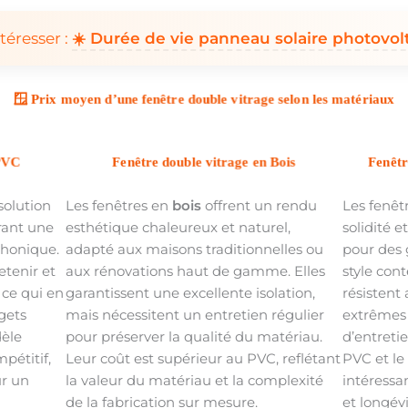
téresser :
☀️ Durée de vie panneau solaire photovol
🪟 Prix moyen d’une fenêtre double vitrage selon les matériaux
 PVC
Fenêtre double vitrage en Bois
Fenêtr
solution
Les fenêtres en
bois
offrent un rendu
Les fenêt
rant une
esthétique chaleureux et naturel,
solidité e
phonique.
adapté aux maisons traditionnelles ou
pour des 
etenir et
aux rénovations haut de gamme. Elles
style con
 ce qui en
garantissent une excellente isolation,
résistent
dgets
mais nécessitent un entretien régulier
extrêmes
dèle
pour préserver la qualité du matériau.
d’entretie
pétitif,
Leur coût est supérieur au PVC, reflétant
PVC et le
ur un
la valeur du matériau et la complexité
intéressa
de la fabrication sur mesure.
et longévi