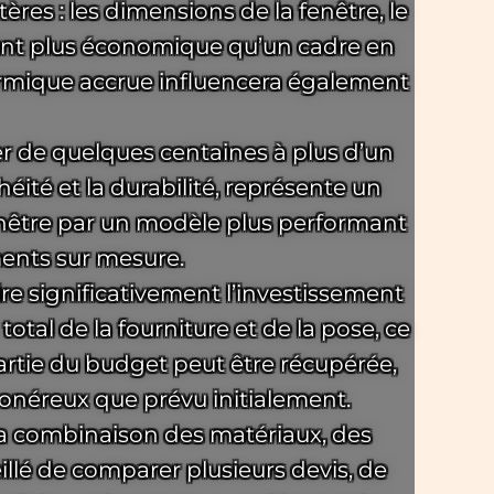
res : les dimensions de la fenêtre, le
nt plus économique qu’un cadre en
thermique accrue influencera également
er de quelques centaines à plus d’un
chéité et la durabilité, représente un
enêtre par un modèle plus performant
ents sur mesure.
re significativement l’investissement
otal de la fourniture et de la pose, ce
partie du budget peut être récupérée,
onéreux que prévu initialement.
 la combinaison des matériaux, des
eillé de comparer plusieurs devis, de