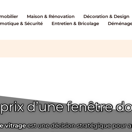
mobilier
Maison & Rénovation
Décoration & Design
motique & Sécurité
Entretien & Bricolage
Déménagem
e prix d’une fenêtre do
e vitrage
est une décision stratégique pour a