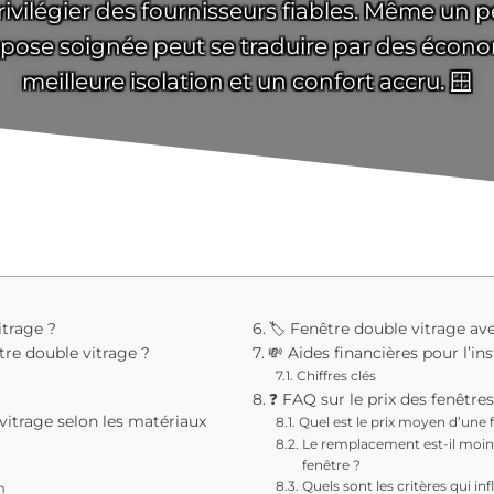
 de privilégier des fournisseurs fiables. Même u
 pose soignée peut se traduire par des écono
meilleure isolation et un confort accru. 🪟
itrage ?
🏷️ Fenêtre double vitrage av
tre double vitrage ?
💸 Aides financières pour l’in
Chiffres clés
❓ FAQ sur le prix des fenêtre
vitrage selon les matériaux
Quel est le prix moyen d’une 
Le remplacement est-il moins
fenêtre ?
Quels sont les critères qui i
m