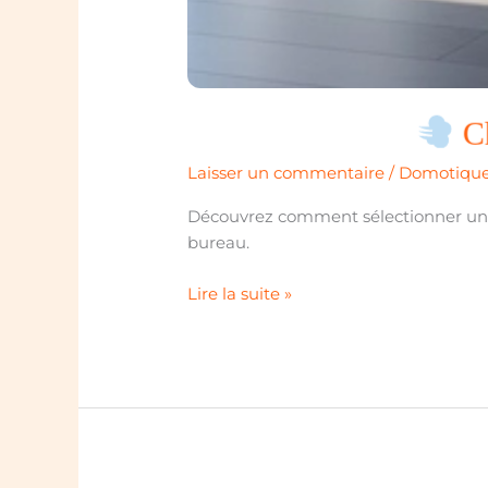
Ch
Laisser un commentaire
/
Domotique
Découvrez comment sélectionner un raf
bureau.
Lire la suite »
Choisir
le
meilleur
rafraîchisseur
d’air
facile