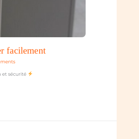
er facilement
ements
n et sécurité