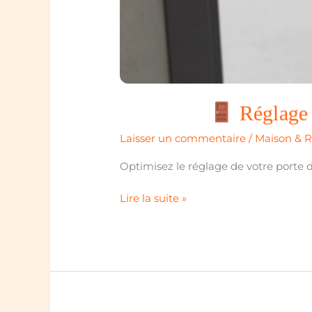
Réglage p
Laisser un commentaire
/
Maison & 
Optimisez le réglage de votre porte d’
Lire la suite »
Réglage
porte
d’entrée
acier
:
aligner