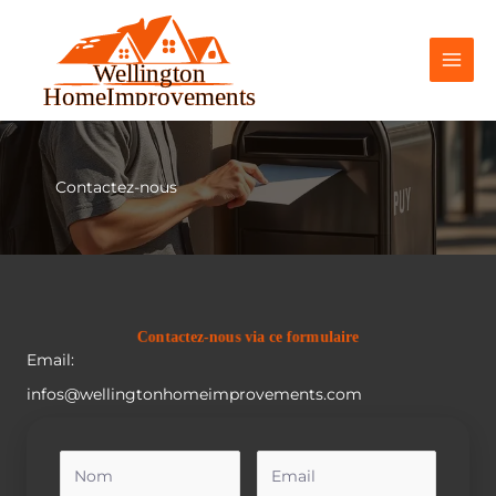
Aller
au
contenu
Contactez-nous
Contactez-nous via ce formulaire
Email:
infos@wellingtonhomeimprovements.com