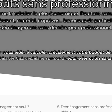
oûts sans professionn
 la solution la plus économique. Pourtant, sans
rburant, matériel, imprévus… beaucoup de particuli
déménagement sans déménageur professionnel.
 :
vous aider à calculer précisément votre budget d
s, les frais cachés et surtout à
réduire les coûts sans
nagement seul ?
Déménagement sans professi