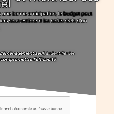
el
 une bonne anticipation, le budget peut
ers sous-estiment les coûts réels d’un
e déménagement seul
, à identifier les
 compromettre l’efficacité
.
onnel : économie ou fausse bonne