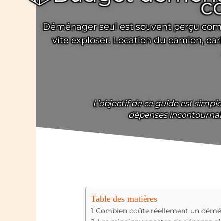
c
Déménager seul est souvent perçu comme
vite exploser. Location du camion, ca
L’objectif de ce guide est simple
dépenses incontournable
Table des matières
Combien coûte réellement un démé