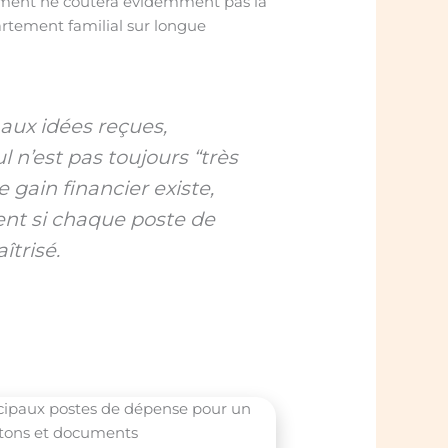
ment ne coûtera évidemment pas la
tement familial sur longue
aux idées reçues,
n’est pas toujours “très
 gain financier existe,
nt si chaque poste de
îtrisé.