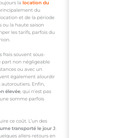
oujours la
location du
principalement du
location et de la période
s ou la haute saison
per les tarifs, parfois du
ion.
s frais souvent sous-
e part non négligeable
istances ou avec un
uvent également alourdir
s autoroutiers. Enfin,
on élevée
, qui n’est pas
 une somme parfois
duire ce coût. L’un des
lume transporté le jour J
.
uelques allers-retours en