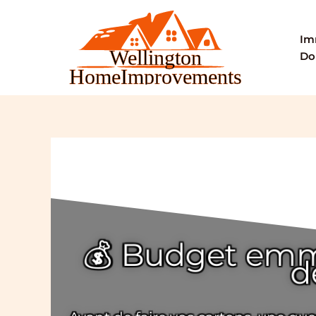
Aller
au
Im
contenu
Do
💰 Budget emm
d