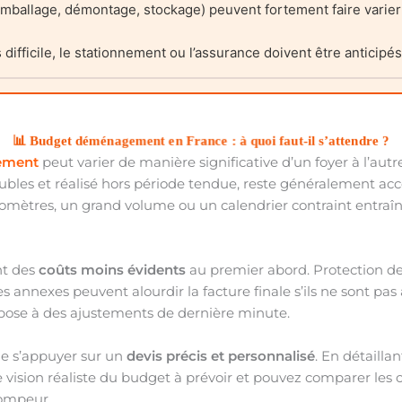
mballage, démontage, stockage) peuvent fortement faire varier l
ifficile, le stationnement ou l’assurance doivent être anticipés
📊 Budget déménagement en France : à quoi faut-il s’attendre ?
ement
peut varier de manière significative d’un foyer à l’a
les et réalisé hors période tendue, reste généralement access
ilomètres, un grand volume ou un calendrier contraint entra
nt des
coûts moins évidents
au premier abord. Protection des
nexes peuvent alourdir la facture finale s’ils ne sont pas a
pose à des ajustements de dernière minute.
 de s’appuyer sur un
devis précis et personnalisé
. En détailla
ision réaliste du budget à prévoir et pouvez comparer les off
rompeur.