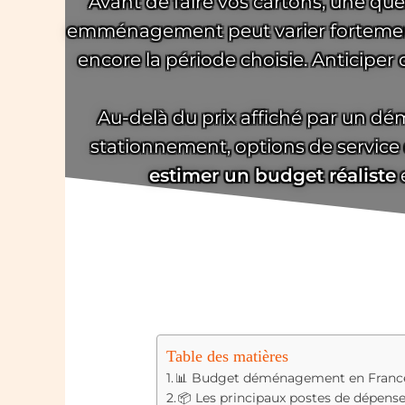
Avant de faire vos cartons, une que
emménagement peut varier fortement d’
encore la période choisie. Anticiper
Au-delà du prix affiché par un dé
stationnement, options de service
estimer un budget réaliste
e
Table des matières
📊 Budget déménagement en France : 
📦 Les principaux postes de dépense