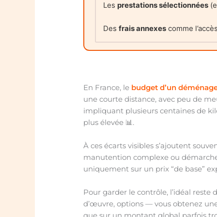
Les
prestations sélectionnées
(e
Des
frais annexes
comme l’accès d
En France, le
budget d’un déménag
une courte distance, avec peu de meub
impliquant plusieurs centaines de k
plus élevée 📊.
À ces écarts visibles s’ajoutent souve
manutention complexe ou démarches an
uniquement sur un prix “de base” ex
Pour garder le contrôle, l’idéal reste
d’œuvre, options — vous obtenez une v
que sur un montant global parfois t