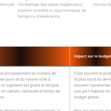
véhicule
l’emballage des objets fragiles peut
minute l
s’avérer rentable si vous manquez de
temps ou d’expérience.
Impact sur le budge
nd principalement du nombre de
C’est souvent le pos
parcourir et du volume total à
le plus lourd du devi
s le logement est grand et éloigné,
pouvant représenter
n en camion, carburant et temps de
une part majeure du
te.
budget global.
de déménageurs professionnels, le
Plus les services so