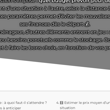
stion s’impose :
quel budget prévoir pour 
une situation à l’autre, selon la distance à
 ces paramètres permet d’éviter les mauvaises 
ses finances dès le départ 💰.
ménageur, d’autres éléments entrent en jeu :
 ou besoins ponctuels comme le stockage. Co
t à faire les bons choix, en fonction de vos p
à quoi faut-il s’attendre ?
🧮 Estimer le prix moyen d’
situation
s à anticiper