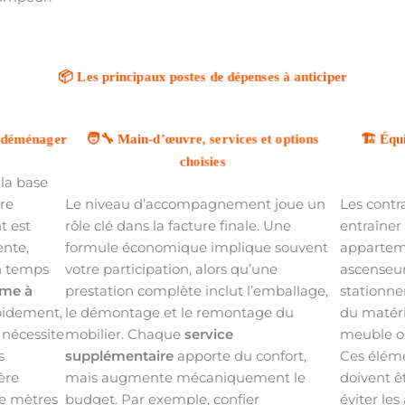
📦 Les principaux postes de dépenses à anticiper
🧑‍🔧 Main-d’œuvre, services et options
🏗️ Équ
à déménager
choisies
la base
tre
Le niveau d’accompagnement joue un
Les contr
t est
rôle clé dans la facture finale. Une
entraîner
ente,
formule économique implique souvent
appartem
n temps
votre participation, alors qu’une
ascenseur
ume à
prestation complète inclut l’emballage,
stationne
apidement,
le démontage et le remontage du
du matér
 nécessite
mobilier. Chaque
service
meuble ou
s
supplémentaire
apporte du confort,
Ces éléme
ère
mais augmente mécaniquement le
doivent ê
de mètres
budget. Par exemple, confier
éviter le