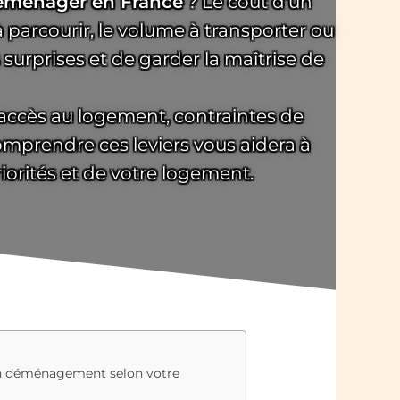
déménager en France
? Le coût d’un
 parcourir, le volume à transporter ou
surprises et de garder la maîtrise de
 accès au logement, contraintes de
mprendre ces leviers vous aidera à
riorités et de votre logement.
un déménagement selon votre