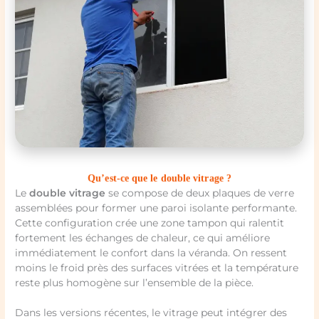
Qu’est-ce que le double vitrage ?
Le
double vitrage
se compose de deux plaques de verre
assemblées pour former une paroi isolante performante.
Cette configuration crée une zone tampon qui ralentit
fortement les échanges de chaleur, ce qui améliore
immédiatement le confort dans la véranda. On ressent
moins le froid près des surfaces vitrées et la température
reste plus homogène sur l’ensemble de la pièce.
Dans les versions récentes, le vitrage peut intégrer des