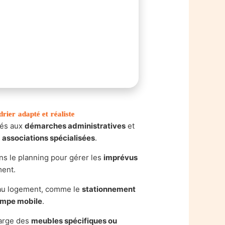
drier adapté et réaliste
liés aux
démarches administratives
et
s
associations spécialisées
.
ns le planning pour gérer les
imprévus
ent.
s au logement, comme le
stationnement
ampe mobile
.
harge des
meubles spécifiques ou