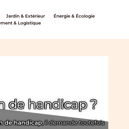
Jardin & Extérieur
Énergie & Écologie
ent & Logistique
 de handicap ?
on de handicap
, il demande toutefois