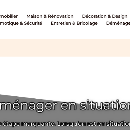
mobilier
Maison & Rénovation
Décoration & Design
motique & Sécurité
Entretien & Bricolage
Déménagem
énager en situation
e étape marquante. Lorsqu’on est en
situati