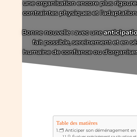
une organisation encore plus rigoureuse
contraintes physiques et l’adaptatio
Bonne nouvelle : avec une
anticipati
fait possible, sereinement et en sé
humaine de confiance ou d’organiser l
Table des matières
🗂️ Anticiper son déménagement en 
🔍 Évaluer précisément sa situation et