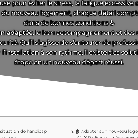
 pour éviter le stress, la fatigue excessive o
n du nouveau logement, chaque détail compte
dans de bonnes conditions ♿
on adaptée
, le bon accompagnement et des c
curité. Qu’il s’agisse de s’entourer de profes
’installation à son rythme, il existe des solu
étape en un nouveau départ réussi.
situation de handicap
🏠 Adapter son nouveau log
 ses besoins
🛠️ Réaliser les aménagement