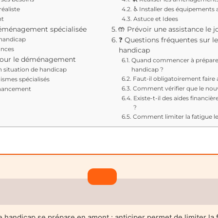
réaliste
♿ Installer des équipements 
nt
Astuce et Idees
 déménagement spécialisée
🤲 Prévoir une assistance l
 handicap
❓ Questions fréquentes sur 
ances
handicap
s pour le déménagement
Quand commencer à préparer
n situation de handicap
handicap ?
Faut-il obligatoirement faire
nismes spécialisés
Comment vérifier que le nou
financement
Existe-t-il des aides financ
?
Comment limiter la fatigue le
andicap se prépare en amont : anticiper permet de limiter la fa