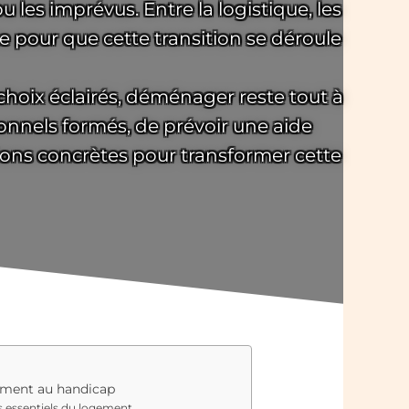
u les imprévus. Entre la logistique, les
 pour que cette transition se déroule
hoix éclairés, déménager reste tout à
sionnels formés, de prévoir une aide
tions concrètes pour transformer cette
ement au handicap
s essentiels du logement